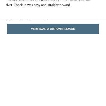
river. Check in was easy and straightforward.
Ver as 10 opiniões completas
VERIFICAR A DISPONIBILIDADE
Localização
Rua Cabo Simão 10, 4430-033 - Vila Nova de Gaia