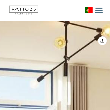
Início
Alojamentos
Sugestões
+351 917136056
bookings@patio25.com